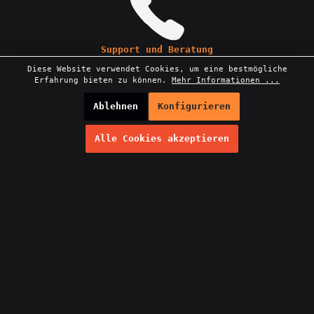
Support und Beratung
Unter +49 (0) 6152 8551666 oder
Diese Website verwendet Cookies, um eine bestmögliche
info@pr0mart.com
Erfahrung bieten zu können.
Mehr Informationen ...
Ablehnen
Konfigurieren
Alle Cookies akzeptieren
NEWSLETTER
Abonnieren Sie jetzt einfach unseren regelmäßig
erscheinenden Newsletter und Sie werden stets unter
den Ersten sein, über neue Produkte und Angebote
informiert werden.
E-
Mail-
Adresse*
Bitte geben Sie die abgebildeten Zeichen ein*