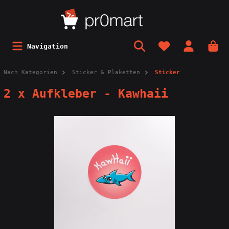
Navigation
Nach Kategorien
Sticker & Plaketten
Sticker
2 x Aufkleber - Kawhaii