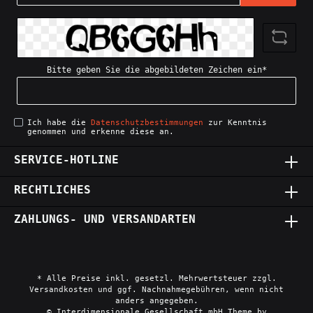
Nummernschild-Halterung. Ein klares
die mit einem Augenzwinkern auf ihre
Adresse*
Statement für alle, die Liebe zum
Parkplatznachbarn Rücksicht nehmen
Detail und zur Leistung in ihren
möchten."¯\(ツ)/¯" Ein Symbol des
Fahrzeugen zeigen wollen. Perfekt für
digitalen Zeitalters für dein Auto.
Auto-Enthusiasten mit einem Sinn für
Diese Halterung ist für diejenigen,
Bitte geben Sie die abgebildeten Zeichen ein*
Humor.Größe: EU-Norm (520x110mm)
die auch im größten Verkehrschaos die
Optik: schwarz Druckverfahren: UV-
Ruhe bewahren. Zeige, dass du auch
Digitaldirektdruck
die unvorhersehbarsten Situationen
Druckeigenschaften: UV-beständig,
mit einem Lächeln meisterst."Herd
kratzfest Design
angelassen" Für alle, die ab und zu
Ich habe die
Datenschutzbestimmungen
zur Kenntnis
genommen und erkenne diese an.
von: @IchbineinHufflepuff
im Alltagsstress was vergessen. Diese
Herstellung: Made in Germany
Halterung ist ein sympathischer
SERVICE-HOTLINE
Hinweis darauf, dass niemand perfekt
ist. Ein charmantes Accessoire für
deinen Wagen, das für Gesprächsstoff
RECHTLICHES
sorgt."BITTE NICHT SO KNAPP
AUFFAHREN! ICH HABE JOGHURT IM
ZAHLUNGS- UND VERSANDARTEN
KOFFERRAUM!" Diese Halterung ist ein
humorvoller Weg, den Hintermann um
etwas mehr Abstand zu bitten. Ideal
für diejenigen, die den Inhalt ihres
Kofferraums schützen wollen – sei es
* Alle Preise inkl. gesetzl. Mehrwertsteuer zzgl.
Joghurt oder etwas anderes
Versandkosten und ggf. Nachnahmegebühren, wenn nicht
Zerbrechliches."HUBRAUM STATT
anders angegeben.
WOHNRAUM" Zeige deine Leidenschaft
© Interdimensionale Gesellschaft mbH Theme by