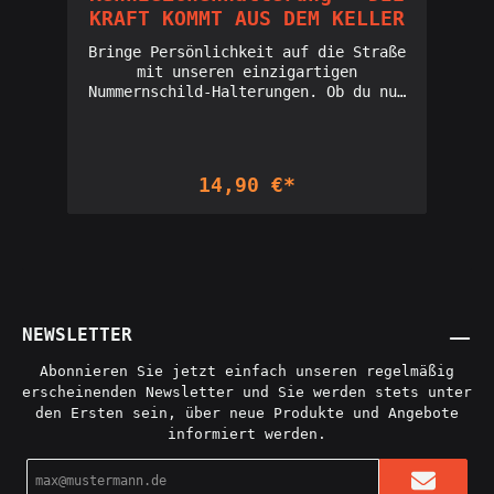
Statement für alle, die Liebe zum
Parkplatznachbarn Rücksicht nehmen
KRAFT KOMMT AUS DEM KELLER
Detail und zur Leistung in ihren
möchten."¯\(ツ)/¯" Ein Symbol des
Fahrzeugen zeigen wollen. Perfekt für
digitalen Zeitalters für dein Auto.
Bringe Persönlichkeit auf die Straße
Auto-Enthusiasten mit einem Sinn für
Diese Halterung ist für diejenigen,
mit unseren einzigartigen
Humor.Größe: EU-Norm (520x110mm)
die auch im größten Verkehrschaos die
Nummernschild-Halterungen. Ob du nun
Optik: schwarz Druckverfahren: UV-
Ruhe bewahren. Zeige, dass du auch
deine humorvolle Seite zeigen, ein
Digitaldirektdruck
die unvorhersehbarsten Situationen
Statement setzen oder einfach nur für
Druckeigenschaften: UV-beständig,
mit einem Lächeln meisterst."Herd
einen Lacher sorgen möchtest – wir
kratzfest Design
angelassen" Für alle, die ab und zu
haben die perfekte Halterung für
14,90 €*
von: @IchbineinHufflepuff
im Alltagsstress was vergessen. Diese
dich. Unsere Kollektion umfasst
Herstellung: Made in Germany
Halterung ist ein sympathischer
verschiedene Sprüche und Designs, die
Hinweis darauf, dass niemand perfekt
garantiert die Blicke auf sich
ist. Ein charmantes Accessoire für
ziehen. Jede Halterung ist robust
deinen Wagen, das für Gesprächsstoff
gefertigt, um jedem Wetter
sorgt."BITTE NICHT SO KNAPP
standzuhalten. Verleihe deinem
AUFFAHREN! ICH HABE JOGHURT IM
Fahrzeug einen Hauch von
KOFFERRAUM!" Diese Halterung ist ein
Individualität und bringe andere zum
NEWSLETTER
humorvoller Weg, den Hintermann um
Schmunzeln, während du durch die
etwas mehr Abstand zu bitten. Ideal
Straßen fährst."BITTE NICHT AN DER
Abonnieren Sie jetzt einfach unseren regelmäßig
für diejenigen, die den Inhalt ihres
FAHRERSEITE PARKEN! BIN ZIEMLICH
erscheinenden Newsletter und Sie werden stets unter
Kofferraums schützen wollen – sei es
FETT! DANKE!"Ein humorvoller Weckruf
den Ersten sein, über neue Produkte und Angebote
Joghurt oder etwas anderes
für alle Parkplatzsuchenden: Mit
informiert werden.
Zerbrechliches."HUBRAUM STATT
dieser Halterung machst du klar, dass
WOHNRAUM" Zeige deine Leidenschaft
du beim Ein- und Aussteigen etwas
E-
für starke Motoren mit dieser
mehr Raum brauchst. Ideal für alle,
Mail-