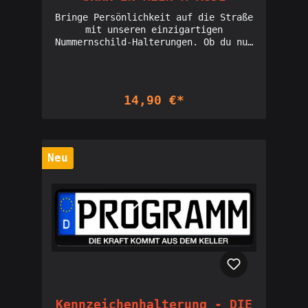
möchten."¯\(ツ)/¯" Ein Symbol des
digitalen Zeitalters für dein Auto.
Bringe Persönlichkeit auf die Straße
Diese Halterung ist für diejenigen,
mit unseren einzigartigen
die auch im größten Verkehrschaos die
Nummernschild-Halterungen. Ob du nun
Ruhe bewahren. Zeige, dass du auch
deine humorvolle Seite zeigen, ein
die unvorhersehbarsten Situationen
Statement setzen oder einfach nur für
mit einem Lächeln meisterst."Herd
einen Lacher sorgen möchtest – wir
angelassen" Für alle, die ab und zu
haben die perfekte Halterung für
14,90 €*
im Alltagsstress was vergessen. Diese
dich. Unsere Kollektion umfasst
Halterung ist ein sympathischer
verschiedene Sprüche und Designs, die
Hinweis darauf, dass niemand perfekt
garantiert die Blicke auf sich
ist. Ein charmantes Accessoire für
ziehen. Jede Halterung ist robust
deinen Wagen, das für Gesprächsstoff
gefertigt, um jedem Wetter
Neu
sorgt."BITTE NICHT SO KNAPP
standzuhalten. Verleihe deinem
AUFFAHREN! ICH HABE JOGHURT IM
Fahrzeug einen Hauch von
KOFFERRAUM!" Diese Halterung ist ein
Individualität und bringe andere zum
humorvoller Weg, den Hintermann um
Schmunzeln, während du durch die
etwas mehr Abstand zu bitten. Ideal
Straßen fährst."BITTE NICHT AN DER
für diejenigen, die den Inhalt ihres
FAHRERSEITE PARKEN! BIN ZIEMLICH
Kofferraums schützen wollen – sei es
FETT! DANKE!"Ein humorvoller Weckruf
Joghurt oder etwas anderes
für alle Parkplatzsuchenden: Mit
Zerbrechliches."HUBRAUM STATT
dieser Halterung machst du klar, dass
WOHNRAUM" Zeige deine Leidenschaft
du beim Ein- und Aussteigen etwas
für starke Motoren mit dieser
mehr Raum brauchst. Ideal für alle,
Nummernschild-Halterung. Ein klares
die mit einem Augenzwinkern auf ihre
Kennzeichenhalterung - DIE