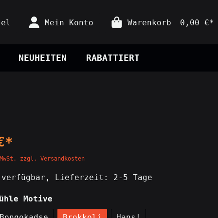
tel
Mein Konto
Warenkorb
0,00 €*
NEUHEITEN
RABATTIERT
Sticker & Plaketten
Prüfplaketten
Gamingzubehör
Sticker
Controllerständer
Prüfplaketten
Konsolenständer
Stickerbögen
€*
Deko
MwSt. zzgl. Versandkosten
Lampen
verfügbar, Lieferzeit: 2-5 Tage
Wanduhren
ühle Motive
Fußmatten
Bongokadse
Brokkoli
Hans!