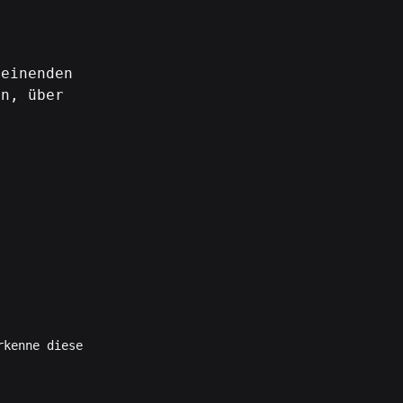
heinenden
in, über
.
rkenne diese