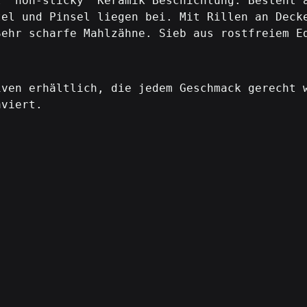
t "non-sticky" Keramik Beschichtung. Besteht 
tel und Pinsel liegen bei. Mit Rillen an Deck
Sehr scharfe Mahlzähne. Sieb aus rostfreiem E
iven erhältlich, die jedem Geschmack gerecht 
aviert.