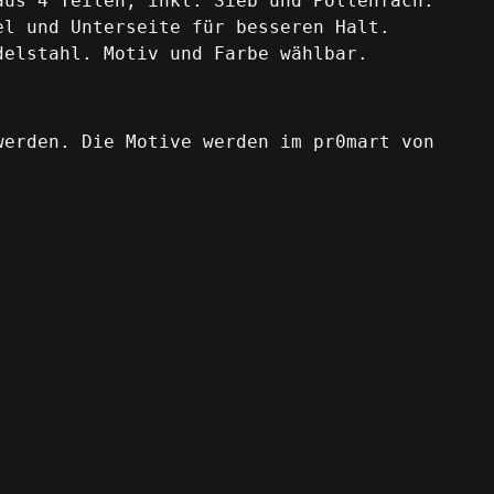
aus 4 Teilen, inkl. Sieb und Pollenfach.
el und Unterseite für besseren Halt.
delstahl. Motiv und Farbe wählbar.
werden. Die Motive werden im pr0mart von