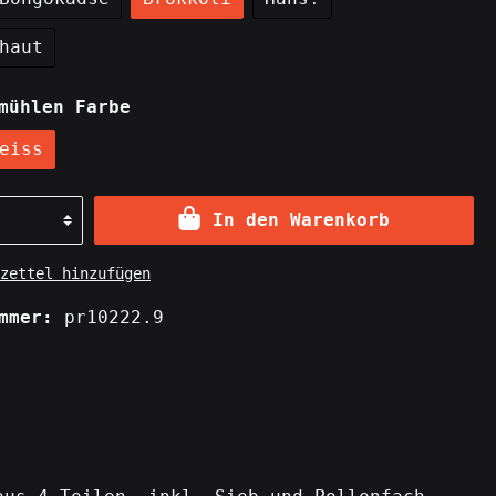
Kennzeichenhalterungen
haut
mühlen Farbe
eiss
In den Warenkorb
zettel hinzufügen
ummer:
pr10222.9