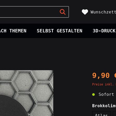
Wunschzet
ACH THEMEN
SELBST GESTALTEN
3D-DRUCK
Krüge
hr
Tags
pr0gramm
Figuren
ller
Figuren
hten
Flex Figuren
tassen
9,90 
tzer
nack
Rauchzubehör
Spiele
Preise inkl. 
Aschenbecher
Sofort 
Feuerzeuge
Brokkolim
Mühlen
Atlas