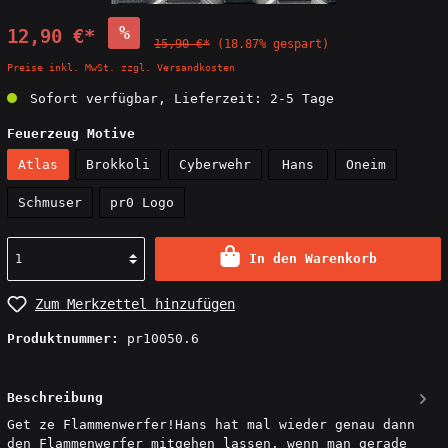
%
12,90 €*
15,90 €*
(18.87% gespart)
Preise inkl. MwSt. zzgl. Versandkosten
Sofort verfügbar, Lieferzeit: 2-5 Tage
Feuerzeug Motive
Atlas
Brokkoli
Cyberwehr
Hans
Oneim
Schmuser
pr0 Logo
In den Warenkorb
Zum Merkzettel hinzufügen
Produktnummer:
pr10050.6
Beschreibung
Get ze Flammenwerfer!Hans hat mal wieder genau dann
den Flammenwerfer mitgehen lassen, wenn man gerade