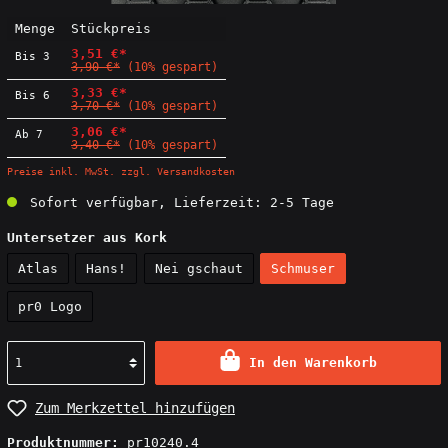
Menge
Stückpreis
3,51 €*
Bis
3
3,90 €*
(10% gespart)
3,33 €*
Bis
6
3,70 €*
(10% gespart)
3,06 €*
Ab
7
3,40 €*
(10% gespart)
Preise inkl. MwSt. zzgl. Versandkosten
Sofort verfügbar, Lieferzeit: 2-5 Tage
Untersetzer aus Kork
Atlas
Hans!
Nei gschaut
Schmuser
pr0 Logo
In den Warenkorb
Zum Merkzettel hinzufügen
Produktnummer:
pr10240.4